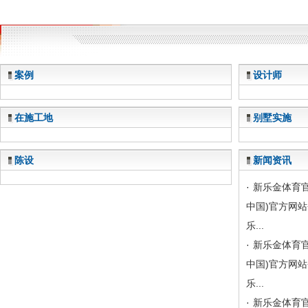
案例
设计师
在施工地
别墅实施
陈设
新闻资讯
·
新乐金体育官
中国)官方网
乐...
·
新乐金体育官
中国)官方网
乐...
·
新乐金体育官