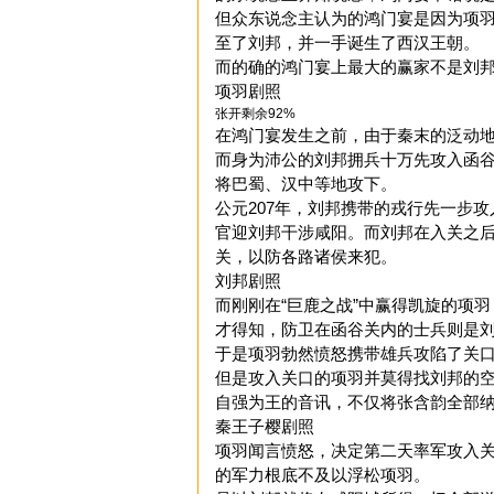
但众东说念主认为的鸿门宴是因为项羽
至了刘邦，并一手诞生了西汉王朝。
而的确的鸿门宴上最大的赢家不是刘
项羽剧照
张开剩余92%
在鸿门宴发生之前，由于秦末的泛动
而身为沛公的刘邦拥兵十万先攻入函
将巴蜀、汉中等地攻下。
公元207年，刘邦携带的戎行先一步
官迎刘邦干涉咸阳。而刘邦在入关之
关，以防各路诸侯来犯。
刘邦剧照
而刚刚在“巨鹿之战”中赢得凯旋的项
才得知，防卫在函谷关内的士兵则是
于是项羽勃然愤怒携带雄兵攻陷了关
但是攻入关口的项羽并莫得找刘邦的
自强为王的音讯，不仅将张含韵全部
秦王子樱剧照
项羽闻言愤怒，决定第二天率军攻入
的军力根底不及以浮松项羽。