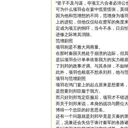
“竖子不及与谋，夺项王六合者必沛公
可为什么项羽会在宴中慌里慌张，莫
因为他和范增想的不同，范增身为项
上的进犯，但他仅仅站在楚军的角度
定成为项王的恫吓，当今不杀，日后
进修之际将其消除。
范增剧照
项羽则是不雅大局商量。
在那时秦国天然处于崩溃的边际，但
是以项羽合计单单依靠我方的实力根
了刘邦的政事才调。与其杀掉，不如
此外，项羽也根底不想杀刘邦，他与
项羽与范增剧照
项羽在鸿门宴上的起点原来是想要将
是想要刘邦臣服于我方。
而只好刘邦笃定臣服后，项羽才不错
而关于刘邦来说，本身的战功与爵位
博得一个忠臣的好意思名。
还有一个问题就是刘邦毕竟是灭秦的
正，况兼还会失信于诛讨秦军的各路