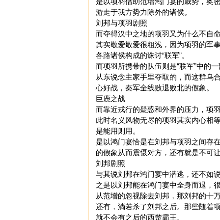
是以项羽借助范增鸿门宴的威势，奥
游走于我方势力除外的诸侯。
刘邦与项羽剧照
而夺得汉中之地的项羽又为什么不自命
其实敬爱敬爱很粗浅，因为项羽的军
各路诸侯构成的诛讨“联军”。
而项羽所携带的队伍则是“联军”中的
从东说念主家手里夺取的，而这群乌合
心好战，秦军全线败退败北的假象。
巨鹿之战
而靠近戎行的疑惑和外界的压力，项羽
此时名义风物无尽的项羽其实内心相
是能用则用。
是以鸿门宴恰是在刘邦与项羽之间存
的假象从而震慑对方，还有就是不可
刘邦剧照
与其说刘邦在鸿门宴中潜逃，还不如
之是以刘邦能在鸿门宴中全身而退，
从范增的忽视除去刘邦，那刘邦的十
还有，淌若杀了刘邦之后。那些随着
就不会有之后的西楚霸王。