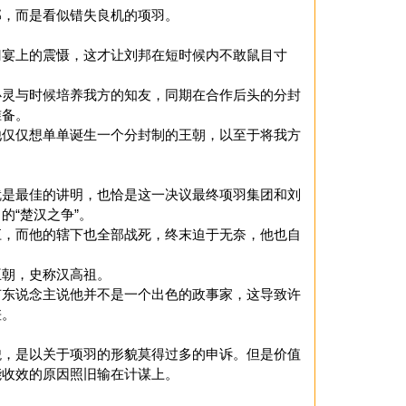
邦，而是看似错失良机的项羽。
门宴上的震慑，这才让刘邦在短时候内不敢鼠目寸
心灵与时候培养我方的知友，同期在合作后头的分封
准备。
他仅仅想单单诞生一个分封制的王朝，以至于将我方
就是最佳的讲明，也恰是这一决议最终项羽集团和刘
的“楚汉之争”。
江，而他的辖下也全部战死，终末迫于无奈，他也自
王朝，史称汉高祖。
有东说念主说他并不是一个出色的政事家，这导致许
差。
貌，是以关于项羽的形貌莫得过多的申诉。但是价值
能收效的原因照旧输在计谋上。