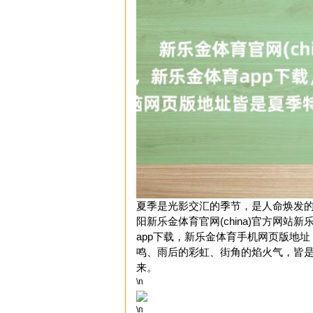
夏季是光影交汇的季节，是人命焕发
阳新乐金体育官网(china)官方网
app下载，新乐金体育手机网页版地
鸣、雨后的彩虹、街角的焰火气，皆
来。
\n
\n