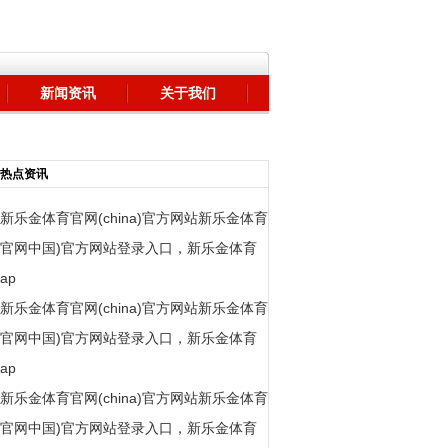
新闻资讯
关于我们
热点资讯
新乐金体育官网(china)官方网站新乐金体育
官网中国)官方网站登录入口，新乐金体育
ap
新乐金体育官网(china)官方网站新乐金体育
官网中国)官方网站登录入口，新乐金体育
ap
新乐金体育官网(china)官方网站新乐金体育
官网中国)官方网站登录入口，新乐金体育