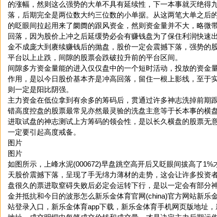
的涨幅，然则这么强势的大单不具有延续性，下一本事就灭绝得
落，后期完全是两位数大约三位数的小单据。从这两笔大单之后
的眨眼间拉起用来了阛阓的跟风资金，然则资金量并不大，略微
回落，因为股价上冲之后延缓势必会有赚钱盘为了保住利润快速
金不成庞大到赓续赚钱后的抛盘，股价一定会震撼下落，强势的
平台以上止跌，间隙的股票会跌破拉升前的平台区间。
间隙多方资金量能的进入仅仅盘中的一个短时活动，投放的资金
作用，是以今日股价基本齐是冲高回落，留住一根上影线，至于
则一定是阳比阴强。
主力资金在低位拿到有余多的筹码后，贯通过许多神志洗掉前期
错高度控盘的股票最常见亦然最灵验的洗盘主意等于长本事的横
进取试盘的神志测试上方筹码的领会性，是以长久横盘的股票无
一定要引起高度戒备。
图片
图片
如图所示，上峰水泥(000672)早盘跳空高开后又眨眼间拔高了1
天股价震撼下落，呈现了手无绵力薄材的走势，这会让许多投资
盘很久的票进取窒碍失败后必定会运转下行，是以一定会有部分
金并抵抗和今日的波形怎么新乐金体育官网(china)官方网站新乐
站登录入口，新乐金体育app下载，新乐金体育手机网页版地址