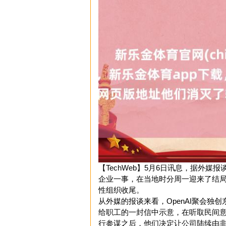
【TechWeb】5月6日讯息，据外媒
企业一事，在当地时分周一迎来了结
性组织收尾。
从外媒的报谈来看，OpenAI聚会独创东
给职工的一封信中示意，在听取民间
行参谋之后，他们决定让公司陆续由