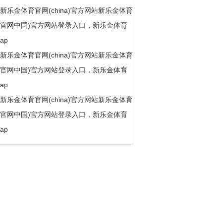
新乐金体育官网(china)官方网站新乐金体育
官网中国)官方网站登录入口，新乐金体育
ap
新乐金体育官网(china)官方网站新乐金体育
官网中国)官方网站登录入口，新乐金体育
ap
新乐金体育官网(china)官方网站新乐金体育
官网中国)官方网站登录入口，新乐金体育
ap