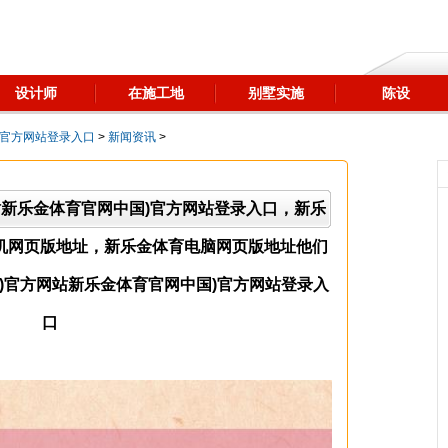
设计师
在施工地
别墅实施
陈设
国)官方网站登录入口
>
新闻资讯
>
网站新乐金体育官网中国)官方网站登录入口，新乐
手机网页版地址，新乐金体育电脑网页版地址他们
na)官方网站新乐金体育官网中国)官方网站登录入
口