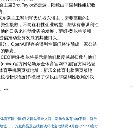
主席Bret Taylor还走漏，陆续由非谋利性组织收
的。
成式东谈主工智能聊天机器东谈主，需要高额的进
的资金援救，不向谋利性企业转型，陆续有非谋利性
他的口头来推动业务的发展，萨姆•奥尔特曼和
事会在提倡推动业务发展的其他口头。
”的一部分，OpenAI现存的谋利性部门将转酿成一家公益
司的职责。
CEO萨姆•奥尔特曼示意他们极度感谢扫数与他们
china)官方网站新乐金体育官网中国)官方网站登
金体育手机网页版地址，新乐金体育电脑网页版地
他也很忻悦他们作念出了保执由非谋利性收尾的决
-->
乐金体育官网中国)官方网站登录入口，新乐金体育app下载，新乐
 二、万般商品及业绩价钱环比变动情况 4月份-(china)官方