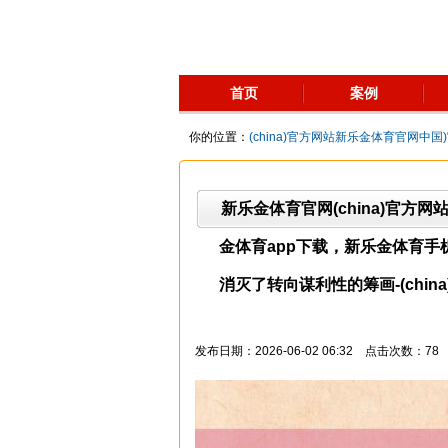
首页
案例
你的位置：
(china)官方网站新乐金体育官网中
新乐金体育官网(china)官方
金体育app下载，新乐金体育
消灭了转向谋利性的筹画-(chi
发布日期：2026-06-02 06:32 点击次数：78