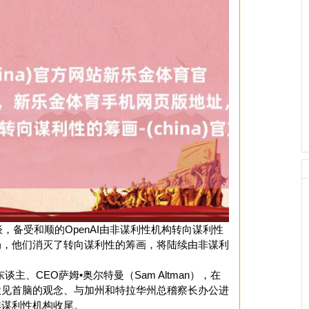
报谈，备受和顺的OpenAI由非谋利性机构转向谋利性
局，他们消灭了转向谋利性的筹画，将陆续由非谋利
谈主、CEO萨姆•奥尔特曼（Sam Altman），在
意见首脑的观念、与加州和特拉华州总稽察长办公进
非谋利性机构收尾。